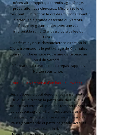
nécessaire trappeur, apprentissage bâtage,
préparation des chevaux... Mise en selle et
c'est parti... Direction le col de Chironne, avant
d'attaquer la grande descente du Vercors.
Sacoches gourmandes avec une vue
imprenable sur le Glandasse et la vallée du
Diois.
L'après midi, nous chevaucherons direction la
Diois, traverserons le petit village de Chamaloc
pour rejoindre ensuite notre aire de bivouac au
pied du Vercors...
Préparation du bivouac et du repas trappeur.
Nuitée sous tente.
Jour 2 : Le Vercors vu d'en bas : la Provence !
Départ après le petit déjeuner et rangement du
bivouac, direction la petite ville de Die, que
nous traverserons au pied des remparts ! Après
ce petit passage en ville, nous traverserons les
paysages provençaux entre vignes et lavandes.
Pause gourmande et petite baignade avec les
chevaux dans la rivière.
Nous chevaucherons l'après midi au pied du