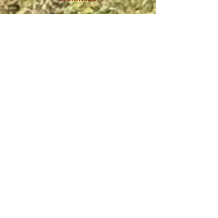
Chapeau bombe, imperméable, sacoches, selle
western, tente
Matériel à prévoir
Pas de sacs à dos !!! Petite gourde, thermos, bottes
ou chaussures de montagne, gants, sous
vêtements et veste chaude, sacs de couchages
chauds (les nuits sont fraîches à 1000 m
d'altitude).
matelas de bivouac compact, lampe frontale
Rando EXPEDITION : Pas d'intendance possible lors
de cette randonnée, nous partons avec tous le
matériel nécessaire dès le premier jour, que nous
devrons répartir dans les sacoches et boudins de
vos chevaux et d'un cheval de bât.
Ainsi, toutes vos affaires personnelles doivent se
compacter dans les sacoches, pas de superflu
possible, juste le stricte nécessaire (environ 8kg par
personne) !
Ravitaillement et intendance pour deux soirées