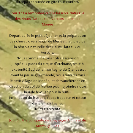
du repas et
nuitée en gite tout confort.
Jour 4 : La remontée vers la Réserve Naturelle
des Hauts Plateaux du Vercors : le col de
Menée
Départ après le petit déjeuner et la préparation
des chevaux, vers le col de Menée… au pied de
la réserve naturelle des Hauts Plateaux du
Vercors.
Nous commencerons notre ascension
jusqu’aux pieds du cirque d’Archiane, situé à
l’extrémité Sud de la montagne du Glandasse.
Avant la pause gourmande, nous traverserons
le petit village de Menée, et chevaucherons en
direction du col de Menée pour rejoindre notre
lieu de bivouac pour la nuit…
Installation du bivouac, repas trappeur et retour
dans la montagne.
Nuitée en tente
Jour 5 : A la conquête des paysages Alpins et du
Mont Aiguille !