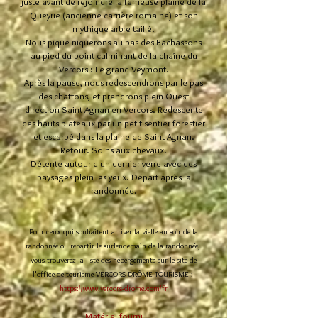
juste avant de rejoindre la fameuse plaine de la
Queyrie (ancienne carrière romaine) et son
mythique arbre taillé.
Nous pique-niquerons au pas des Bachassons
au pied du point culminant de la chaîne du
Vercors : Le grand Veymont.
Après la pause, nous redescendrons par le pas
des chattons, et prendrons plein Ouest
direction Saint Agnan en Vercors. Redescente
des hauts plateaux par un petit sentier forestier
et escarpé dans la plaine de Saint Agnan.
Retour. Soins aux chevaux.
Détente autour d'un dernier verre avec des
paysages plein les yeux. Départ après la
randonnée.
Pour ceux qui souhaitent arriver la vielle au soir de la
randonnée ou repartir le surlendemain de la randonnée, ​
vous trouverez la liste des hébergements sur le site de
l'office de tourisme VERCORS DRÔME TOURISME :
https://www.vercors-drome.com/fr
Matériel fourni