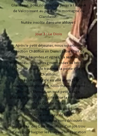
Glandasse, pour nous rendre jusqu'à l'abbaye
de Valcroissant au pied de la montagne du
Glandasse.
Nuitée insolite dans une abbaye !
Jour 3 : Le Diois
Après le petit déjeuner, nous repartirons
direction Châtillon en Diois ! Entre forêt de
pins, lavandes et vignes, ça sent la
Provence…
Sacoches gourmandes au bord de
la Drôme avant de traverser la petite ville de
Châtillon.
Après un
petit café en ville et un petit
réapprovisionnement, nous chevaucherons
direction Mensac, un tout
petit village,
afin de rejoindre notre gite pour la nuit : le gite
de la Combe noire,
une ancienne B
ergerie isolée en pleine
montagne entourée de forêt.
A proximité du gite, nous irons découvrir
les
gorges des Gâts et profiter d’un joli trou
d’eau pour baigner les chevaux ! Préparation