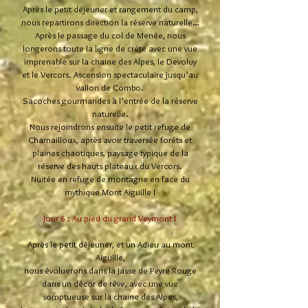
Après le petit déjeuner et rangement du camp,
nous repartirons direction la réserve naturelle…
Après le passage du col de Menée, nous
longerons toute la ligne de crête avec une vue
imprenable sur la chaine des Alpes, le Devoluy
et le Vercors. Ascension spectaculaire jusqu’au
vallon de Combo.
Sacoches gourmandes à l’entrée de la réserve
naturelle.
Nous rejoindrons ensuite le petit refuge de
Chamailloux, après avoir traversée forêts et
plaines chaotiques, paysage typique de la
réserve des hauts plateaux du Vercors.
Nuitée en refuge de montagne en face du
mythique Mont Aiguille !
Jour 6 : Au pied du grand Veymont !
Après le petit déjeuner, et un Adieu au mont
Aiguille,
nous évoluerons dans la Jasse de Peyre Rouge
dans un décor de rêve, avec une vue
somptueuse sur la chaine des Alpes,