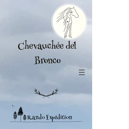
Chevauchée del
Bronco
Rando Expédition