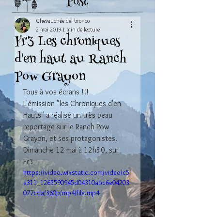
Post
Chevauchée del bronco
2 mai 2019
1 min de lecture
Fr3 Les chroniques
d'en haut au Ranch
Pow Grayon
Tous à vos écrans !!!
L'émission "les Chroniques d'en 
Hauts" a réalisé un très beau 
reportage sur le Ranch Pow 
Grayon, et ses protagonistes.
Dimanche 12 mai à 12h50, sur 
Fr3 
https://video.wixstatic.com/video/c5
a311_1265590945d04310abc6e04203
077cda/360p/mp4/file.mp4