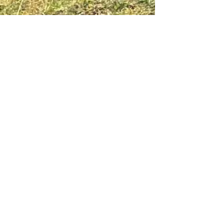
Chevauchée del Bronco
Centre de tourisme équestre & Elevage de Chevaux
Criollos
2175 Route des Revoux - La Ferme des Berts
26420 SAINT AGNAN EN VERCOR
S
@
chevaucheedelbronco.vercors@gmail.com
Marion ROSE -
06 60 89 97 85